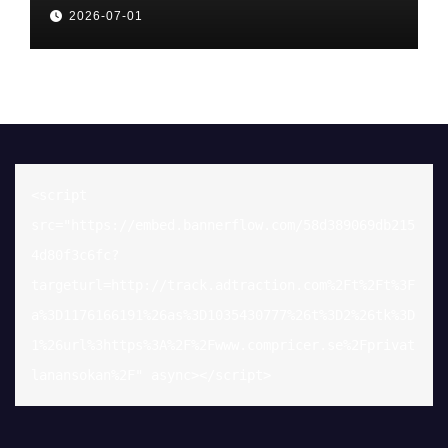
2026-07-01
<script 
src="https://embed.bannerflow.com/58d389069db215
4d80f3c6fc?
targeturl=http://track.adtraction.com%2Ft%2Ft%3F
a%3D1176166191%26as%3D1035430777%26t%3D2%26tk%3D
1%26url%3https%3A%2F%2Fwww.compricer.se%2Fprivat
lanansokan%2F" async></script>