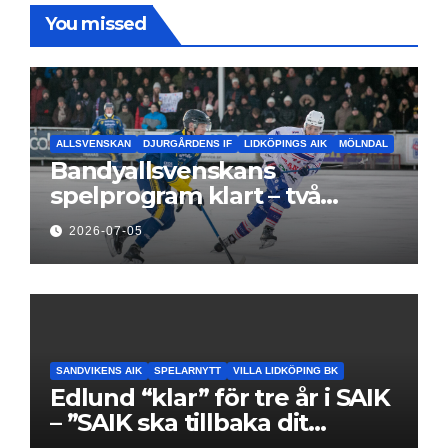
You missed
ALLSVENSKAN
DJURGÅRDENS IF
LIDKÖPINGS AIK
MÖLNDAL
Bandyallsvenskans
spelprogram klart – två
föreningar jagar sin
2026-07-05
elitseriesäsong
SANDVIKENS AIK
SPELARNYTT
VILLA LIDKÖPING BK
Edlund “klar” för tre år i SAIK
– ”SAIK ska tillbaka dit
klubben hör hemma”