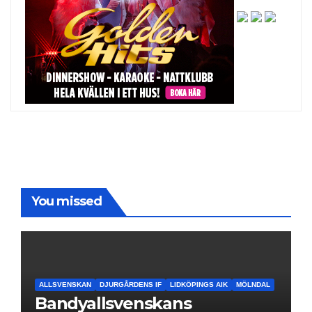
You missed
ALLSVENSKAN
DJURGÅRDENS IF
LIDKÖPINGS AIK
MÖLNDAL
Bandyallsvenskans