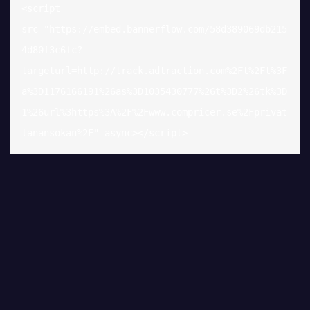
<script 
src="https://embed.bannerflow.com/58d389069db215
4d80f3c6fc?
targeturl=http://track.adtraction.com%2Ft%2Ft%3F
a%3D1176166191%26as%3D1035430777%26t%3D2%26tk%3D
1%26url%3https%3A%2F%2Fwww.compricer.se%2Fprivat
lanansokan%2F" async></script>