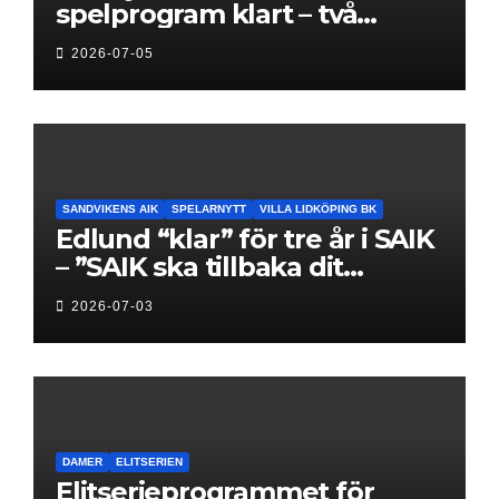
spelprogram klart – två
föreningar jagar sin
2026-07-05
elitseriesäsong
SANDVIKENS AIK
SPELARNYTT
VILLA LIDKÖPING BK
Edlund “klar” för tre år i SAIK
– ”SAIK ska tillbaka dit
klubben hör hemma”
2026-07-03
DAMER
ELITSERIEN
Elitserieprogrammet för