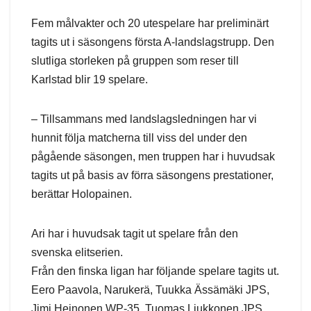
Fem målvakter och 20 utespelare har preliminärt
tagits ut i säsongens första A-landslagstrupp. Den
slutliga storleken på gruppen som reser till
Karlstad blir 19 spelare.
– Tillsammans med landslagsledningen har vi
hunnit följa matcherna till viss del under den
pågående säsongen, men truppen har i huvudsak
tagits ut på basis av förra säsongens prestationer,
berättar Holopainen.
Ari har i huvudsak tagit ut spelare från den
svenska elitserien.
Från den finska ligan har följande spelare tagits ut.
Eero Paavola, Narukerä, Tuukka Ässämäki JPS,
Jimi Heinonen WP-35, Tuomas Liukkonen JPS.