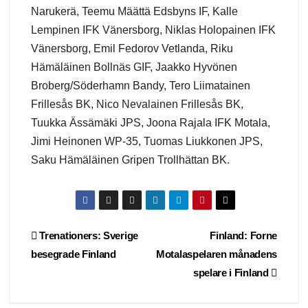
Narukerä, Teemu Määttä Edsbyns IF, Kalle
Lempinen IFK Vänersborg, Niklas Holopainen IFK
Vänersborg, Emil Fedorov Vetlanda, Riku
Hämäläinen Bollnäs GIF, Jaakko Hyvönen
Broberg/Söderhamn Bandy, Tero Liimatainen
Frillesås BK, Nico Nevalainen Frillesås BK,
Tuukka Ässämäki JPS, Joona Rajala IFK Motala,
Jimi Heinonen WP-35, Tuomas Liukkonen JPS,
Saku Hämäläinen Gripen Trollhättan BK.
Post
Trenationers: Sverige
Finland: Forne
besegrade Finland
Motalaspelaren månadens
navigation
spelare i Finland