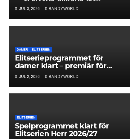
klubben hör hemma”
JUL 3, 2026
BANDYWORLD
DAMER
ELITSERIEN
Elitserieprogrammet för
damer klart – premiär för
Next Level
JUL 2, 2026
BANDYWORLD
ELITSERIEN
Spelprogrammet klart för
Elitserien Herr 2026/27