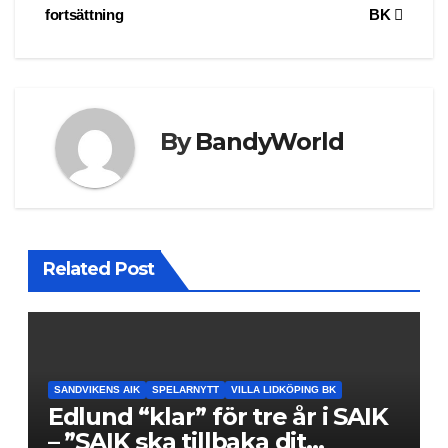
navigation
fortsättning
BK
By
BandyWorld
Related Post
SANDVIKENS AIK
SPELARNYTT
VILLA LIDKÖPING BK
Edlund “klar” för tre år i SAIK
– ”SAIK ska tillbaka dit