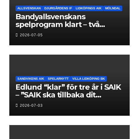
ALLSVENSKAN
DJURGÅRDENS IF
LIDKÖPINGS AIK
MÖLNDAL
Bandyallsvenskans
spelprogram klart – två
föreningar jagar sin
2026-07-05
elitseriesäsong
SANDVIKENS AIK
SPELARNYTT
VILLA LIDKÖPING BK
Edlund “klar” för tre år i SAIK
– ”SAIK ska tillbaka dit
klubben hör hemma”
2026-07-03