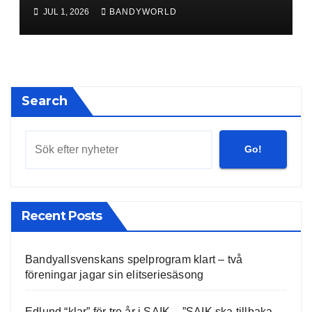
JUL 1, 2026
BANDYWORLD
Search
Go!
Recent Posts
Bandyallsvenskans spelprogram klart – två
föreningar jagar sin elitseriesäsong
Edlund “klar” för tre år i SAIK – ”SAIK ska tillbaka