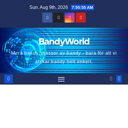
Skip
Sun. Aug 9th, 2026
7:50:55 AM
to
content
BandyWorld
Mera bandy, massor av bandy - bara för att vi
älskar bandy helt enkelt.