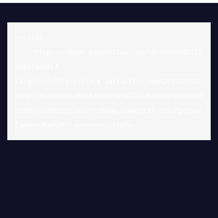
<script 
src="https://embed.bannerflow.com/58d389069db215
4d80f3c6fc?
targeturl=http://track.adtraction.com%2Ft%2Ft%3F
a%3D1176166191%26as%3D1035430777%26t%3D2%26tk%3D
1%26url%3https%3A%2F%2Fwww.compricer.se%2Fprivat
lanansokan%2F" async></script>