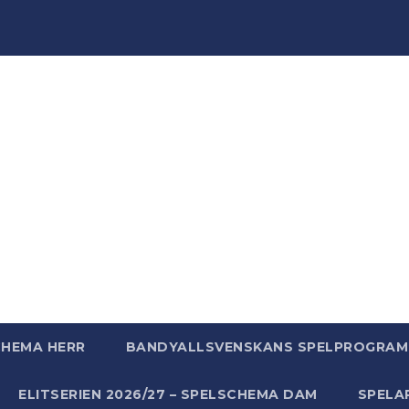
ndyWo
ndy, massor av bandy - bara för att vi älskar bandy helt
CHEMA HERR
BANDYALLSVENSKANS SPELPROGRAM 
ELITSERIEN 2026/27 – SPELSCHEMA DAM
SPELA