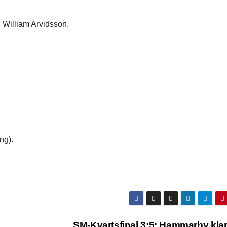
, William Arvidsson.
ng).
SM-Kvartsfinal 3:5: Hammarby klar