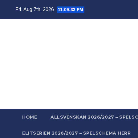
Skip
Fri. Aug 7th, 2026
11:09:34 PM
to
content
Ba
Mera ba
HOME
ALLSVENSKAN 2026/2027 – SPELS
ELITSERIEN 2026/2027 – SPELSCHEMA HERR