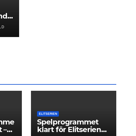
nd
LD
er
 i
ELITSERIEN
amme
Spelprogrammet
 –
klart för Elitserien