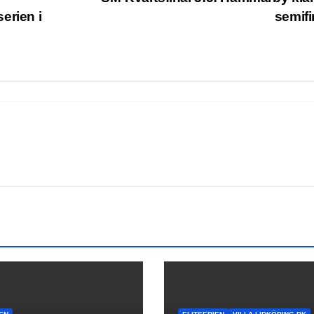
erien i
semifi