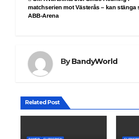
Post
matchserien mot Västerås – kan stänga s
navigation
ABB-Arena
By
BandyWorld
Related Post