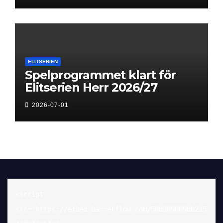
ELITSERIEN
Spelprogrammet klart för
Elitserien Herr 2026/27
2026-07-01
<script 
src="https://embed.bannerflow.com/58d389069db215