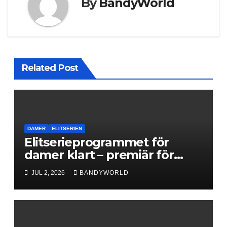
By
BandyWorld
Related Post
DAMER
ELITSERIEN
Elitserieprogrammet för
damer klart – premiär för
Next Level
JUL 2, 2026
BANDYWORLD