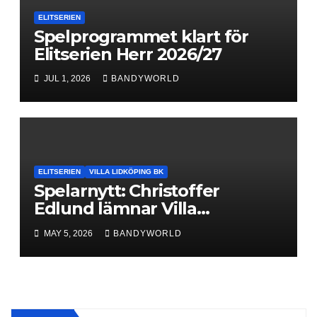
ELITSERIEN
Spelprogrammet klart för
Elitserien Herr 2026/27
JUL 1, 2026
BANDYWORLD
ELITSERIEN
VILLA LIDKÖPING BK
Spelarnytt: Christoffer
Edlund lämnar Villa
Lidköping – bryter kontraktet
MAY 5, 2026
BANDYWORLD
ett år i förtid