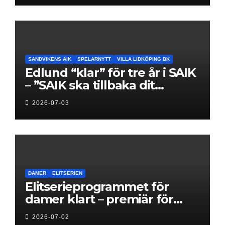
SANDVIKENS AIK
SPELARNYTT
VILLA LIDKÖPING BK
Edlund “klar” för tre år i SAIK
– ”SAIK ska tillbaka dit
klubben hör hemma”
2026-07-03
DAMER
ELITSERIEN
Elitserieprogrammet för
damer klart – premiär för
Next Level
2026-07-02