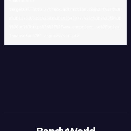
4d80f3c6fc?
targeturl=http://track.adtraction.com%2Ft%2Ft%3F
a%3D1176166191%26as%3D1035430777%26t%3D2%26tk%3D
1%26url%3https%3A%2F%2Fwww.compricer.se%2Fprivat
lanansokan%2F" async></script>