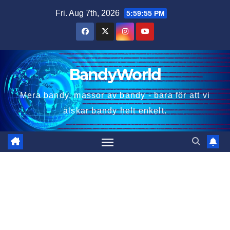
Skip
Fri. Aug 7th, 2026
5:59:56 PM
to
content
BandyWorld
Mera bandy, massor av bandy - bara för att vi
älskar bandy helt enkelt.