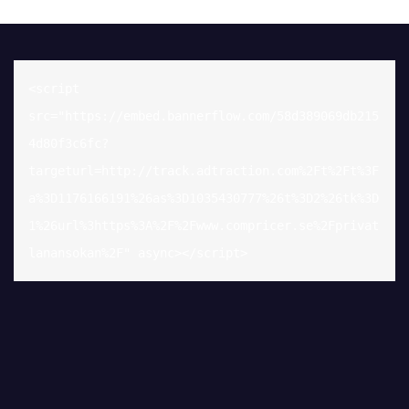
<script 
src="https://embed.bannerflow.com/58d389069db215
4d80f3c6fc?
targeturl=http://track.adtraction.com%2Ft%2Ft%3F
a%3D1176166191%26as%3D1035430777%26t%3D2%26tk%3D
1%26url%3https%3A%2F%2Fwww.compricer.se%2Fprivat
lanansokan%2F" async></script>