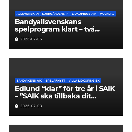
ALLSVENSKAN
DJURGÅRDENS IF
LIDKÖPINGS AIK
MÖLNDAL
Bandyallsvenskans
spelprogram klart – två
föreningar jagar sin
2026-07-05
elitseriesäsong
SANDVIKENS AIK
SPELARNYTT
VILLA LIDKÖPING BK
Edlund “klar” för tre år i SAIK
– ”SAIK ska tillbaka dit
klubben hör hemma”
2026-07-03