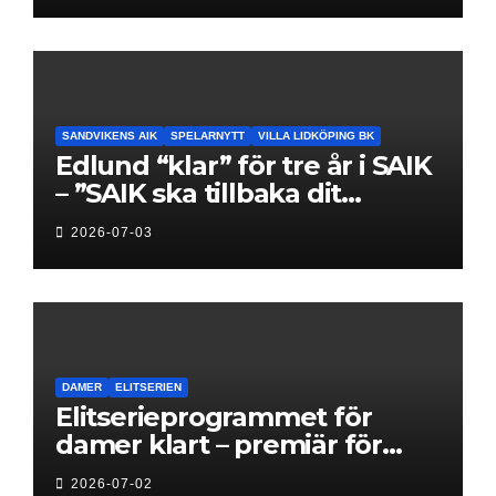
SANDVIKENS AIK
SPELARNYTT
VILLA LIDKÖPING BK
Edlund “klar” för tre år i SAIK
– ”SAIK ska tillbaka dit
klubben hör hemma”
2026-07-03
DAMER
ELITSERIEN
Elitserieprogrammet för
damer klart – premiär för
Next Level
2026-07-02