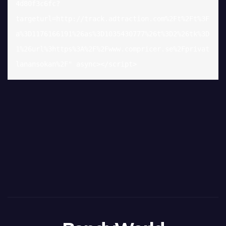
4d80f3c6fc?
targeturl=http://track.adtraction.com%2Ft%2Ft%3F
a%3D1176166191%26as%3D1035430777%26t%3D2%26tk%3D
1%26url%3https%3A%2F%2Fwww.compricer.se%2Fprivat
lanansokan%2F" async></script>