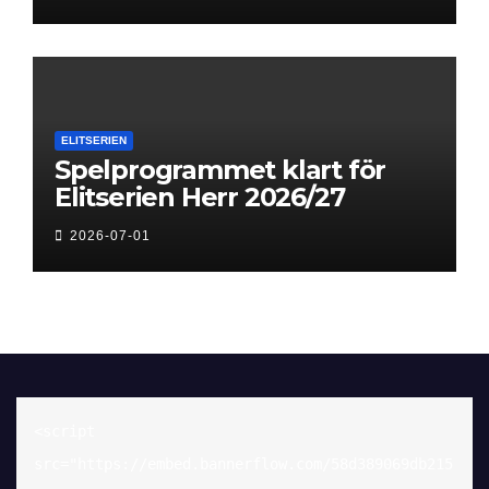
ELITSERIEN
Spelprogrammet klart för
Elitserien Herr 2026/27
2026-07-01
<script 
src="https://embed.bannerflow.com/58d389069db215