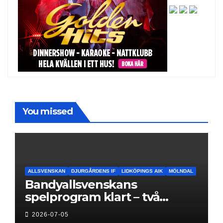
You missed
ALLSVENSKAN
DJURGÅRDENS IF
LIDKÖPINGS AIK
MÖLNDAL
Bandyallsvenskans
spelprogram klart – två
föreningar jagar sin
2026-07-05
elitseriesäsong