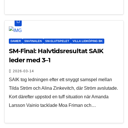
DAMER
SM-FINALEN
SM-SLUTSPELET
VILLA LIDKÖPING BK
SM-Final: Halvtidsresultat SAIK
leder med 3–1
2026-03-14
SAIK tog ledningen efter ett snyggt samspel mellan
Tilda Ström och Alina Zinkevitch, där Ström avslutade.
Kort därefter uppstod en tuff situation när Amanda
Larsson Vainio tacklade Moa Friman och…