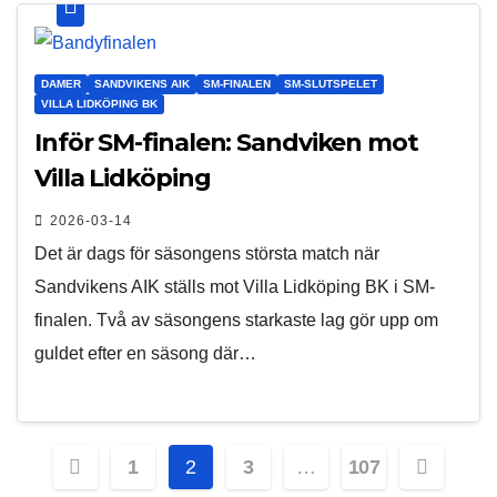
DAMER
SANDVIKENS AIK
SM-FINALEN
SM-SLUTSPELET
VILLA LIDKÖPING BK
Inför SM-finalen: Sandviken mot
Villa Lidköping
2026-03-14
Det är dags för säsongens största match när
Sandvikens AIK ställs mot Villa Lidköping BK i SM-
finalen. Två av säsongens starkaste lag gör upp om
guldet efter en säsong där…
Posts
1
2
3
…
107