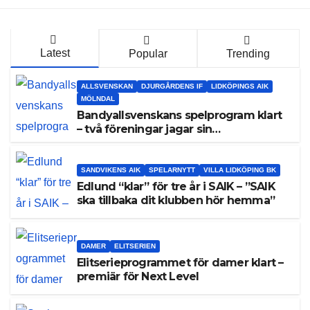
Latest
Popular
Trending
ALLSVENSKAN
DJURGÅRDENS IF
LIDKÖPINGS AIK
MÖLNDAL
Bandyallsvenskans spelprogram klart
– två föreningar jagar sin
elitseriesäsong
SANDVIKENS AIK
SPELARNYTT
VILLA LIDKÖPING BK
Edlund “klar” för tre år i SAIK – ”SAIK
ska tillbaka dit klubben hör hemma”
DAMER
ELITSERIEN
Elitserieprogrammet för damer klart –
premiär för Next Level