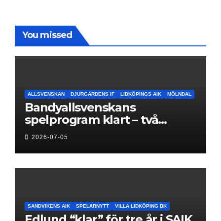
You missed
ALLSVENSKAN
DJURGÅRDENS IF
LIDKÖPINGS AIK
MÖLNDAL
Bandyallsvenskans
spelprogram klart – två
föreningar jagar sin
2026-07-05
elitseriesäsong
SANDVIKENS AIK
SPELARNYTT
VILLA LIDKÖPING BK
Edlund “klar” för tre år i SAIK