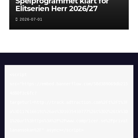
Spelprogrammet klart för
Elitserien Herr 2026/27
2026-07-01
<script 
src="https://embed.bannerflow.com/58d389069db215
4d80f3c6fc?
targeturl=http://track.adtraction.com%2Ft%2Ft%3F
a%3D1176166191%26as%3D1035430777%26t%3D2%26tk%3D
1%26url%3https%3A%2F%2Fwww.compricer.se%2Fprivat
lanansokan%2F" async></script>